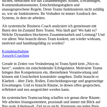
suchen, betrachten wir das Zusammenspiel: Rollen, Erwartungen,
Kommunikationsmuster, Entscheidungslogiken und
unausgesprochene Regeln. Denn Teams funktionieren nicht zufällig
so, wie sie funktionieren. Ihr Verhalten ist immer Ausdruck des
Systems, in dem sie arbeiten.
Als systemische Business Coach analysiere ich gemeinsam mit
Ihnen den Ist-Zustand Ihres Teams. Was läuft gut? Wo hakt es?
Welche Dynamiken blockieren Zusammenarbeit und Leistung? Und
vor allem: Was braucht dieses Team konkret, um wieder wirksam,
motiviert und handlungsfähig zu werden?
Kontaktaufnahme
Auszeit-Coaching
Gerade in Zeiten von Veränderung ist Team-Spirit kein „Nice-to-
have“, sondern ein entscheidender Erfolgsfaktor. Motivierte Teams
bringen ihre Kompetenzen ein, übernehmen Verantwortung und
können mit Unsicherheit konstruktiv umgehen. Dafür braucht es
Klarheit – über Ziele, Rollen, Entscheidungswege und gegenseitige
Erwartungen. Und es braucht Räume, in denen offen gesprochen,
reflektiert und neu ausgerichtet werden kann.
Im systemischen Teamcoaching schaffen wir genau diese Räume.
Wir arbeiten lösungsorientiert, praxisnah und immer mit Blick auf
Ihre reale Arbeitswelt. Ziel ist es nicht, Harmonie um jeden Preis